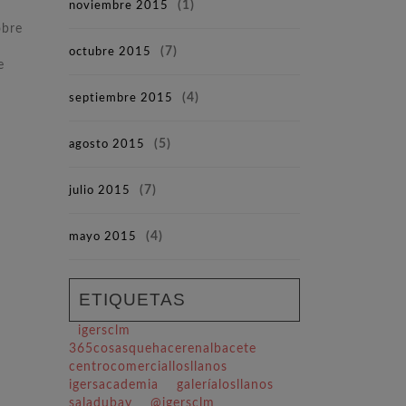
noviembre 2015
(1)
obre
octubre 2015
(7)
e
n
septiembre 2015
(4)
agosto 2015
(5)
julio 2015
(7)
mayo 2015
(4)
ETIQUETAS
igersclm
365cosasquehacerenalbacete
centrocomerciallosllanos
igersacademia
galeríalosllanos
saladubay
@igersclm