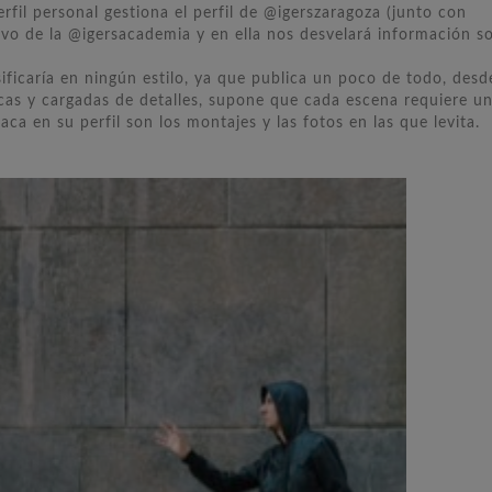
fil personal gestiona el perfil de @igerszaragoza (junto con
ivo de la @igersacademia y en ella nos desvelará información s
sificaría en ningún estilo, ya que publica un poco de todo, desd
cas y cargadas de detalles, supone que cada escena requiere u
ca en su perfil son los montajes y las fotos en las que levita.