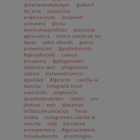
@martamoneykeeper
@elluis9
tar_arte
exposicion
anigersarioclm
instameet
primavera
@criss
muchomasquefotos
entrevista
igerscuenca
centro comercial los
llanos
pablo alborán
galería
presentacion
@pablodmartin
#igersalbacete
cuenca
encuentro
@philgonzalez
alejandro sanz
philgonzalez
sidonie
instameetcuenca
@polillab
#igersclm
castilla-la
mancha
fotografía móvil
exposición
anigersario
lacasitadecabrejas
toledo
cris
jiménez
web
@beatrius
im3diacomunicacion
fiesta
im3dia
instagramers castilla-la
mancha
viaje
barcelona
ecoexperience
#igersacademia
feriadealbacete
elcorteingles