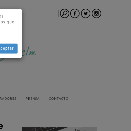
os
mos que
ceptar
RADORES
PRENSA
CONTACTO
e