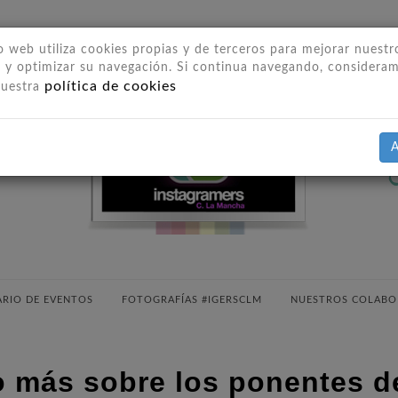
io web utiliza cookies propias y de terceros para mejorar nuestr
s y optimizar su navegación. Si continua navegando, considera
política de cookies
nuestra
A
RIO DE EVENTOS
FOTOGRAFÍAS #IGERSCLM
NUESTROS COLABO
 más sobre los ponentes d