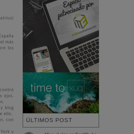
ius)
España
 el más
re los
ncontró
s ojos.
n.
 y blog
 ello.
ÚLTIMOS POST
ón, con
 York y