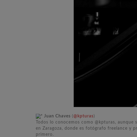
* Juan Chaves
(
@kpturas
)
Todos lo conocemos como @kpturas, aunque su
en Zaragoza, donde es fotógrafo freelance y 
primero.