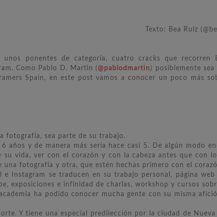
Texto: Bea Ruiz (@beatr
 unos ponentes de categoría, cuatro cracks que recorren 
ram. Como Pablo D. Martin (
@pablodmartin
) posiblemente sea
gramers Spain, en este post vamos a conocer un poco más sob
a fotografía, sea parte de su trabajo.
 6 años y de manera más seria hace casi 5. De algún modo e
e su vida, ver con el corazón y con la cabeza antes que con lo
re una fotografía y otra, que estén hechas primero con el corazó
l e Instagram se traducen en su trabajo personal, página web
be, exposiciones e infinidad de charlas, workshop y cursos sobre
sacademia ha podido conocer mucha gente con su misma afici
eporte. Y tiene una especial predilección por la ciudad de Nueva