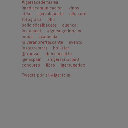
#igersacademiaiea
imediacomunicacion
vinos
atiko
igersalbacete
albacete
fotografía
phil
policiadealbacete
cuenca.
instameet
#igersugeridoclm
moda
academia
miveranorefrescante
evento
instagramers
hollister
@franvat
dolcepecatto
igersspain
anigersarioclm3
concurso
libro
igersugerido
Tweets por el @igersclm.