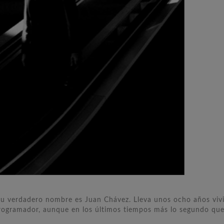
 verdadero nombre es Juan Chávez. Lleva unos ocho años viv
programador, aunque en los últimos tiempos más lo segundo que