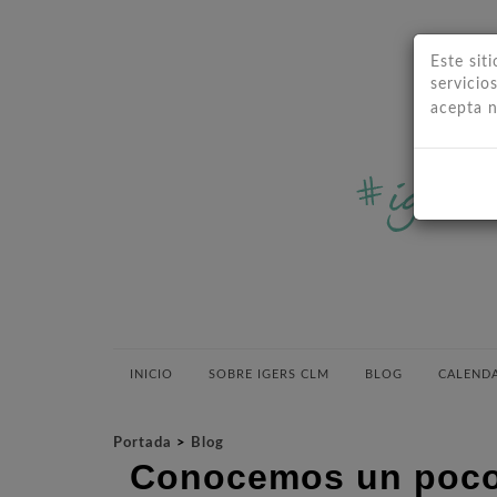
Este sit
servicio
acepta 
INICIO
SOBRE IGERS CLM
BLOG
CALENDA
Portada
>
Blog
Conocemos un poco