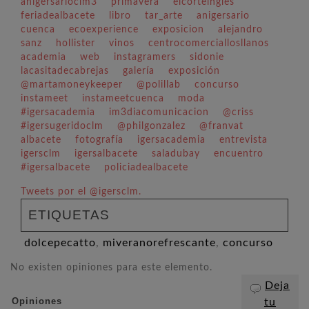
anigersarioclm3
primavera
elcorteingles
feriadealbacete
libro
tar_arte
anigersario
cuenca
ecoexperience
exposicion
alejandro
sanz
hollister
vinos
centrocomerciallosllanos
academia
web
instagramers
sidonie
lacasitadecabrejas
galería
exposición
@martamoneykeeper
@polillab
concurso
instameet
instameetcuenca
moda
#igersacademia
im3diacomunicacion
@criss
#igersugeridoclm
@philgonzalez
@franvat
albacete
fotografía
igersacademia
entrevista
igersclm
igersalbacete
saladubay
encuentro
#igersalbacete
policiadealbacete
Tweets por el @igersclm.
ETIQUETAS
dolcepecatto
,
miveranorefrescante
,
concurso
No existen opiniones para este elemento.
Deja
Opiniones
tu