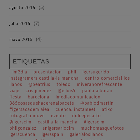
agosto 2015
(5)
julio 2015
(7)
mayo 2015
(4)
ETIQUETAS
im3dia
presentacion
phil
igersugerido
instagramers castilla-la mancha
centro comercial los
llanos
@beatrius
toledo
miveranorefrescante
viaje
cris jiménez
@elluis9
pablo alborán
fiesta
barcelona
imediacomunicacion
365cosasquehacerenalbacete
@pablodmartin
#igersacademiaiea
cuenca. instameet
atiko
fotografía móvil
evento
dolcepecatto
@igersclm
castilla-la mancha
#igersclm
philgonzalez
anigersarioclm
muchomasquefotos
igerscuenca
igersspain
galeríalosllanos