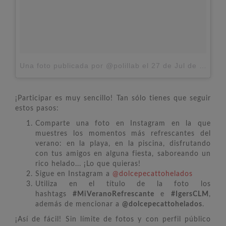
Una foto publicada por @polillab
el
27 de Jul de 2015 a la(s) 11:25 PDT
¡Participar es muy sencillo! Tan sólo tienes que seguir
estos pasos:
Comparte una foto en Instagram en la que
muestres los momentos más refrescantes del
verano: en la playa, en la piscina, disfrutando
con tus amigos en alguna fiesta, saboreando un
rico helado... ¡Lo que quieras!
Sigue en Instagram a
@dolcepecattohelados
Utiliza en el título de la foto los
hashtags
#MiVeranoRefrescante
e
#IgersCLM
,
además de mencionar a
@dolcepecattohelados
.
¡Así de fácil! Sin límite de fotos y con perfil público