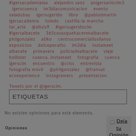
#igersacademiaiea
alejandro sanz
anigersarioclm3
igerscuenca
im3diacomunicacion
evento
saladubay
igersugerido
libro
@pablodmartin
igersacademia
toledo
castilla-la mancha
tar_arte
@elluis9
#igersugeridoclm
#igersalbacete
365cosasquehacerenalbacete
philgonzalez
atiko
centrocomerciallosllanos
exposicion
dolcepecatto
im3dia
instameet
albacete
primavera
policiadealbacete
viaje
hollister
cuenca. instameet
fotografía
cuenca
igersclm
encuentro
@criss
entrevista
fotografía móvil
@philgonzalez
@franvat
ecoexperience
instagramers
presentacion
Tweets por el @igersclm.
ETIQUETAS
No existen opiniones para este elemento.
Deja
Opiniones
tu
Opinión