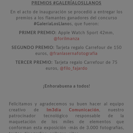
PREMIOS #GALERÍALOSLLANOS
En el acto de inauguración se procedió a entregar los
premios a los flamantes ganadores del concurso
#GaleríaLosLlano
s, que fueron:
PRIMER PREMIO:
Apple Watch Sport 42mm,
@forilmanza
SEGUNDO PREMIO:
Tarjeta regalo Carrefour de 150
euros,
@franlasernafotografia
TERCER PREMIO:
Tarjeta regalo Carrefour de 75
euros,
@filo_fajardo
¡Enhorabuena a todos!
Felicitamos y agradecemos su buen hacer al equipo
creativo de
Im3dia Comunicación
, nuestro
patrocinador tecnológico responsable de la
maquetación de los miles de elementos que
conforman esta exposición -más de 3.000 fotografías,