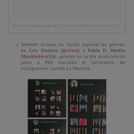
Una foto publicada por Centro Comercial Los Llanos (@cclosllanos)
También ocupan un rincón especial las galerías
de
Cris Jiménez (
@crisss
)
y
Pablo D. Martín
(
@pablodmartin
)
, quienes en su día promovieron
junto a Phil González el nacimiento de
Instagramers Castilla-La Mancha.