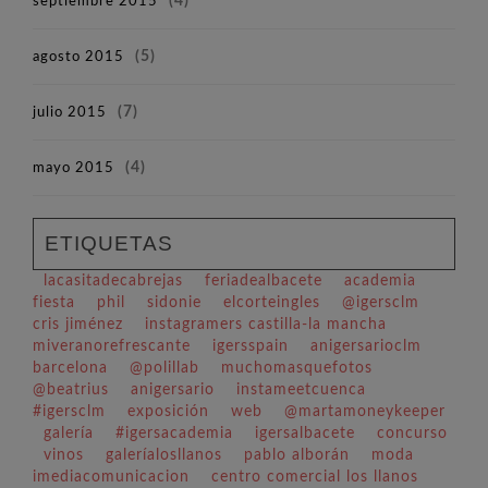
septiembre 2015
(4)
agosto 2015
(5)
julio 2015
(7)
mayo 2015
(4)
ETIQUETAS
lacasitadecabrejas
feriadealbacete
academia
fiesta
phil
sidonie
elcorteingles
@igersclm
cris jiménez
instagramers castilla-la mancha
miveranorefrescante
igersspain
anigersarioclm
barcelona
@polillab
muchomasquefotos
@beatrius
anigersario
instameetcuenca
#igersclm
exposición
web
@martamoneykeeper
galería
#igersacademia
igersalbacete
concurso
vinos
galeríalosllanos
pablo alborán
moda
imediacomunicacion
centro comercial los llanos