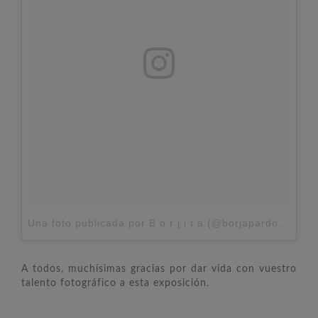
Una foto publicada por B o r j i t a (@borjapardoch)
el
2
A todos, muchísimas gracias por dar vida con vuestro
talento fotográfico a esta exposición.