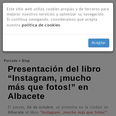
Este sitio web utiliza cookies propias y de terceros para
mejorar nuestros servicios y optimizar su navegación.
Si continua navegando, consideramos que acepta
política de cookies
nuestra
Aceptar
Portada
>
Blog
Presentación del libro
“Instagram, ¡mucho
más que fotos!” en
Albacete
El jueves,
26 de octubre
, se presenta en la ciudad de
Albacete
el libro
“Instagram, ¡mucho más que fotos!”
,