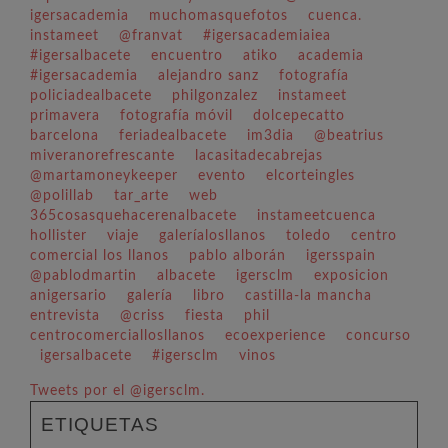
igersacademia
muchomasquefotos
cuenca.
instameet
@franvat
#igersacademiaiea
#igersalbacete
encuentro
atiko
academia
#igersacademia
alejandro sanz
fotografía
policiadealbacete
philgonzalez
instameet
primavera
fotografía móvil
dolcepecatto
barcelona
feriadealbacete
im3dia
@beatrius
miveranorefrescante
lacasitadecabrejas
@martamoneykeeper
evento
elcorteingles
@polillab
tar_arte
web
365cosasquehacerenalbacete
instameetcuenca
hollister
viaje
galeríalosllanos
toledo
centro
comercial los llanos
pablo alborán
igersspain
@pablodmartin
albacete
igersclm
exposicion
anigersario
galería
libro
castilla-la mancha
entrevista
@criss
fiesta
phil
centrocomerciallosllanos
ecoexperience
concurso
igersalbacete
#igersclm
vinos
Tweets por el @igersclm.
ETIQUETAS