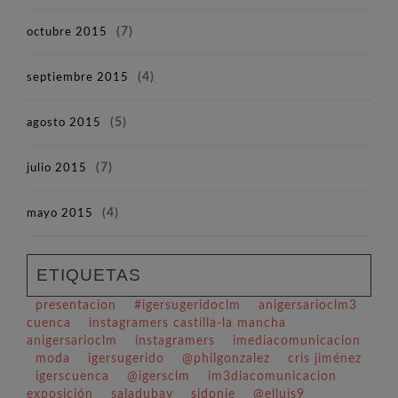
octubre 2015
(7)
septiembre 2015
(4)
agosto 2015
(5)
julio 2015
(7)
mayo 2015
(4)
ETIQUETAS
presentacion
#igersugeridoclm
anigersarioclm3
cuenca
instagramers castilla-la mancha
anigersarioclm
instagramers
imediacomunicacion
moda
igersugerido
@philgonzalez
cris jiménez
igerscuenca
@igersclm
im3diacomunicacion
exposición
saladubay
sidonie
@elluis9